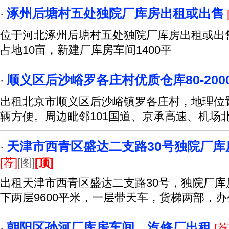
涿州后塘村五处独院厂库房出租或出售
·
位于河北涿州后塘村五处独院厂库房出租或出
占地10亩，新建厂库房车间1400平
顺义区后沙峪罗各庄村优质仓库80-200
·
出租北京市顺义区后沙峪镇罗各庄村，地理位
辆方便。周边毗邻101国道、京承高速、机场
天津市西青区盛达二支路30号独院厂库房3
·
[荐]
[图]
[顶]
出租天津市西青区盛达二支路30号，独院厂库房
下两层9600平米，一层带天车，货梯两部，
朝阳区孙河厂库房车间、汽修厂出租
·
[荐