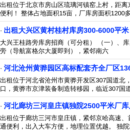
出租位于北京市房山区琉璃河镇窑上村，距离
便利！ 整体占地面积15亩，厂库房面积1200
出租大兴区黄村桂村库房300-6000平米
·
大兴王桂路旁库房招商（可分租） （一）、
旁（导航富格尔大厦即到），紧邻南六
河北沧州黄骅园区高标配套齐全厂区136
·
出租位于河北省沧州市黄骅开发区307国道北
口，黄骅市京津装备制造转移园，临近307国道
河北廊坊三河皇庄镇独院2500平米厂
·
出租位于廊坊三河市皇庄镇，紧邻京哈高速、
通便利，出入大车方便，地理位置优越。 独院地