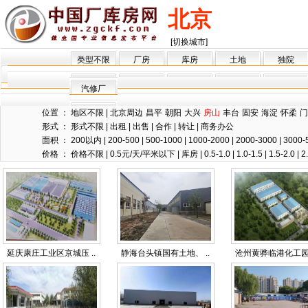
北京
[切换城市]
类型不限
厂房
库房
土地
独院
汽修厂
位置 ：
地区不限
|
北京周边
昌平
朝阳
大兴
房山
丰台
固安
海淀
怀柔
门
形式 ：
形式不限
|
出租
|
出售
|
合作
|
转让
|
商务办公
面积 ：
200以内
|
200-500
|
500-1000
|
1000-2000
|
2000-3000
|
3000-
价格 ：
价格不限
|
0.5元/天/平米以下
|
库房
|
0.5-1.0
|
1.0-1.5
|
1.5-2.0
|
2
延庆康庄工业区京城压 ..
静海台头镇国有土地、 ..
沧州黄骅临港化工园区