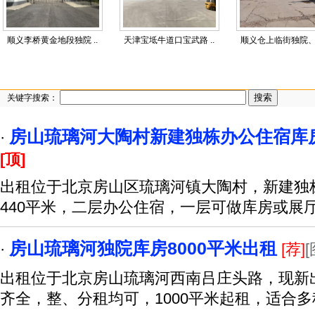
顺义李桥黄金地段独院 ..
天津宝坻牛道口宝武路 ..
顺义仓上临街独院、商
关键字搜索：
房山琉璃河大陶村新建独栋办公住宿库房
·
[顶]
出租位于北京房山区琉璃河镇大陶村，新建独
440平米，二层办公住宿，一层可做库房或展
房山琉璃河独院库房8000平米出租
·
[荐]
[
出租位于北京房山琉璃河西南吕庄头路，现新出
齐全，整、分租均可，1000平米起租，适合