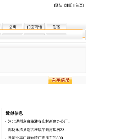
[
登陆
] [
注册
] [
首页
]
公寓
门面商铺
住宿
近似信息
·
河北涿州京白路潘各庄村新建办公厂..
·
廊坊永清县别古庄镇半截河库房23..
·
香河北渠口镇独院厂库房车间800..