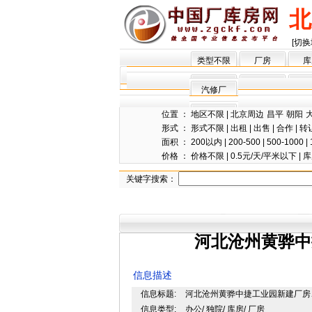
北
[切换
类型不限
厂房
库
汽修厂
位置 ：
地区不限
|
北京周边
昌平
朝阳
形式 ：
形式不限
|
出租
|
出售
|
合作
|
转
面积 ：
200以内
|
200-500
|
500-1000
|
价格 ：
价格不限
|
0.5元/天/平米以下
|
库
关键字搜索：
河北沧州黄骅中
信息描述
信息标题:
河北沧州黄骅中捷工业园新建厂房
信息类型:
办公/ 独院/ 库房/ 厂房