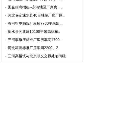
·
国企招商招租--永清地区厂库房，..
·
河北保定涞水县40亩独院厂房厂区..
·
香河钳屯独院厂库房7760平米出..
·
衡水景县新建10100平米高标车..
·
三河李旗庄标准厂库房车间1700..
·
河北霸州标准厂房车间2200、2..
·
三河高楼镇与北京顺义交界处临街独..