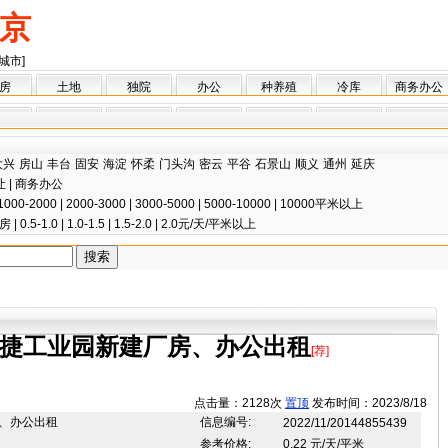
京
城市]
房
土地
独院
办公
种养殖
冷库
商务办公
大兴
房山
丰台
固安
海淀
怀柔
门头沟
密云
平谷
石景山
顺义
通州
延庆
让
|
商务办公
1000-2000
|
2000-3000
|
3000-5000
|
5000-10000
|
10000平米以上
房
|
0.5-1.0
|
1.0-1.5
|
1.5-2.0
|
2.0元/天/平米以上
捷工业园新建厂房、办公出租
[荐]
点击量：2128次
置顶
发布时间：2023/8/18
、办公出租
信息编号:
2022/11/20144855439
参考价格:
0.22 元/天/平米