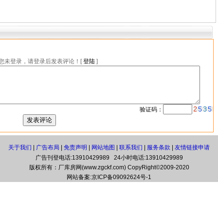
您未登录，请登录后发表评论！[
登陆
]
验证码：
关于我们
|
广告布局
|
免责声明
|
网站地图
|
联系我们
|
服务条款
|
友情链接申请
广告刊登电话:13910429989 24小时电话:13910429989
版权所有：厂库房网(www.zgckf.com) CopyRight©2009-2020
网站备案:
京ICP备09092624号-1