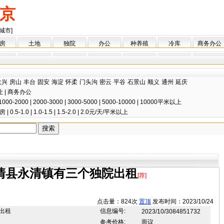
京
城市]
房
土地
独院
办公
种养殖
冷库
商务办公
大兴
房山
丰台
固安
海淀
怀柔
门头沟
密云
平谷
石景山
顺义
通州
延庆
让
|
商务办公
1000-2000
|
2000-3000
|
3000-5000
|
5000-10000
|
10000平米以上
房
|
0.5-1.0
|
1.0-1.5
|
1.5-2.0
|
2.0元/天/平米以上
清县永清镇有三个独院出租
[荐]
点击量：824次
置顶
发布时间：2023/10/24
出租
信息编号:
2023/10/3084851732
参考价格:
面议