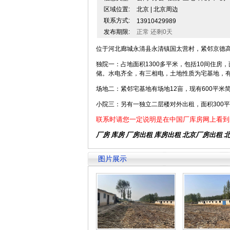
区域位置:
北京 | 北京周边
联系方式:
13910429989
发布期限:
正常 还剩0天
位于河北廊城永清县永清镇国太营村，紧邻京德高
独院一：占地面积1300多平米，包括10间住房
储。水电齐全，有三相电，土地性质为宅基地，
场地二：紧邻宅基地有场地12亩，现有600平
小院三：另有一独立二层楼对外出租，面积300
联系时请您一定说明是在中国厂库房网上看到
厂房 库房 厂房出租
库房出租
北京厂房出租
图片展示