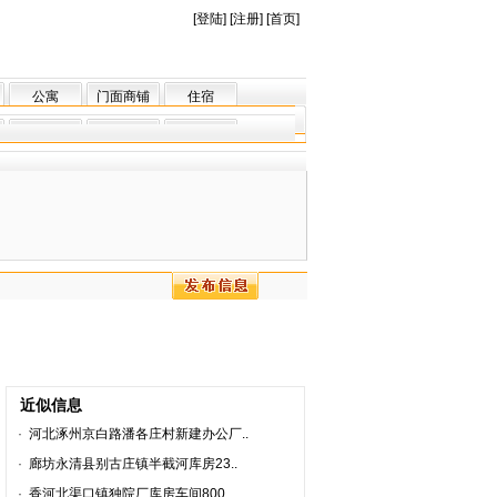
[
登陆
] [
注册
] [
首页
]
公寓
门面商铺
住宿
近似信息
·
河北涿州京白路潘各庄村新建办公厂..
·
廊坊永清县别古庄镇半截河库房23..
·
香河北渠口镇独院厂库房车间800..