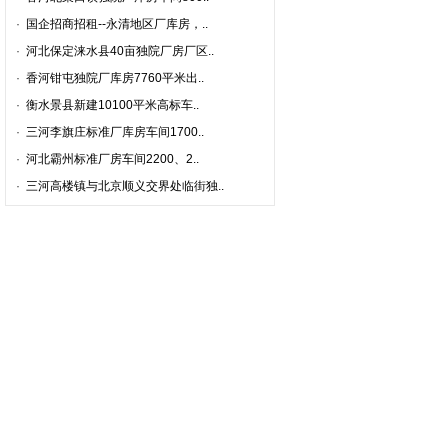
·
国企招商招租--永清地区厂库房，..
·
河北保定涞水县40亩独院厂房厂区..
·
香河钳屯独院厂库房7760平米出..
·
衡水景县新建10100平米高标车..
·
三河李旗庄标准厂库房车间1700..
·
河北霸州标准厂房车间2200、2..
·
三河高楼镇与北京顺义交界处临街独..