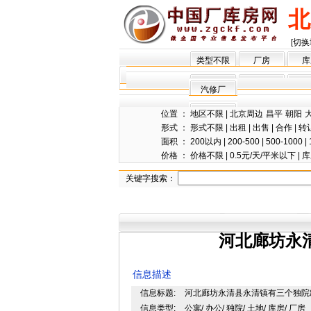
北
[切换
类型不限
厂房
库
汽修厂
位置 ：
地区不限
|
北京周边
昌平
朝阳
形式 ：
形式不限
|
出租
|
出售
|
合作
|
转
面积 ：
200以内
|
200-500
|
500-1000
|
价格 ：
价格不限
|
0.5元/天/平米以下
|
库
关键字搜索：
河北廊坊永
信息描述
信息标题:
河北廊坊永清县永清镇有三个独院
信息类型:
公寓/ 办公/ 独院/ 土地/ 库房/ 厂房