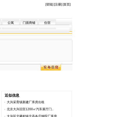
[
登陆
] [
注册
] [
首页
]
公寓
门面商铺
住宿
近似信息
·
大兴采育镇新建厂库房出租
·
北京大兴旧宫1200㎡汽车展厅门..
·
大兴区北藏村镇北高各庄独院厂库房..