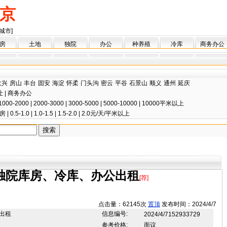
京
城市]
房
土地
独院
办公
种养殖
冷库
商务办公
大兴
房山
丰台
固安
海淀
怀柔
门头沟
密云
平谷
石景山
顺义
通州
延庆
让
|
商务办公
1000-2000
|
2000-3000
|
3000-5000
|
5000-10000
|
10000平米以上
房
|
0.5-1.0
|
1.0-1.5
|
1.5-2.0
|
2.0元/天/平米以上
独院库房、冷库、办公出租
[荐]
点击量：62145次
置顶
发布时间：2024/4/7
出租
信息编号:
2024/4/7152933729
参考价格:
面议