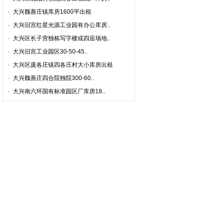
·
大兴魏善庄镇库房1600平出租
·
大兴旧宫红星光源工业园有办公库房..
·
大兴区长子营独栋写字楼或四亩场地..
·
大兴旧宫工业园区30-50-45..
·
大兴区庞各庄镇四各庄村大小库房出租
·
大兴魏善庄四合院独院300-60..
·
大兴南六环国有标准园区厂库房18..