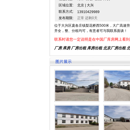
区域位置:
北京 | 大兴
联系方式:
13910429989
发布期限:
正常 还剩0天
位于大兴区庞各庄镇梨花桥西500米，大广高速旁，
齐全，整、分租均可，有意者可与我联系面谈！
联系时请您一定说明是在中国厂库房网上看到
厂房 库房 厂房出租
库房出租
北京厂房出租
图片展示