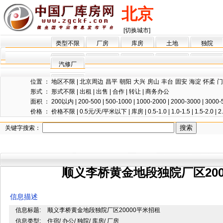
北京
[切换城市]
类型不限
厂房
库房
土地
独院
汽修厂
位置 ：
地区不限
|
北京周边
昌平
朝阳
大兴
房山
丰台
固安
海淀
怀柔
门
形式 ：
形式不限
|
出租
|
出售
|
合作
|
转让
|
商务办公
面积 ：
200以内
|
200-500
|
500-1000
|
1000-2000
|
2000-3000
|
3000-
价格 ：
价格不限
|
0.5元/天/平米以下
|
库房
|
0.5-1.0
|
1.0-1.5
|
1.5-2.0
|
2
关键字搜索：
顺义李桥黄金地段独院厂区200
信息描述
信息标题:
顺义李桥黄金地段独院厂区20000平米招租
信息类型:
住宿/ 办公/ 独院/ 库房/ 厂房